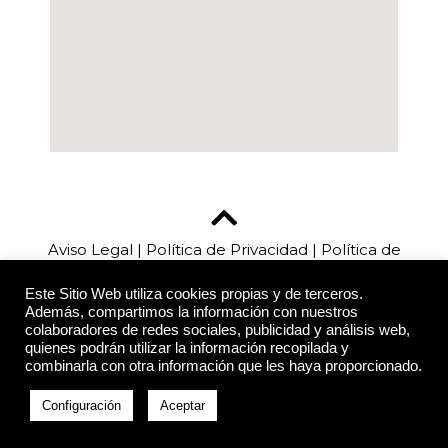
Aviso Legal
|
Política de Privacidad
|
Política de
Cookies
Este Sitio Web utiliza cookies propias y de terceros.
Además, compartimos la información con nuestros
colaboradores de redes sociales, publicidad y análisis web,
quienes podrán utilizar la información recopilada y
CDC Louvers © 2019. Todos los derechos
combinarla con otra información que les haya proporcionado.
reservados.
Desarrollado por
El Ático de las Ideas
Configuración
Aceptar